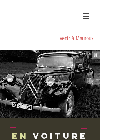
MAIRIE DE
MAUROUX
venir à Mauroux
en
voiture