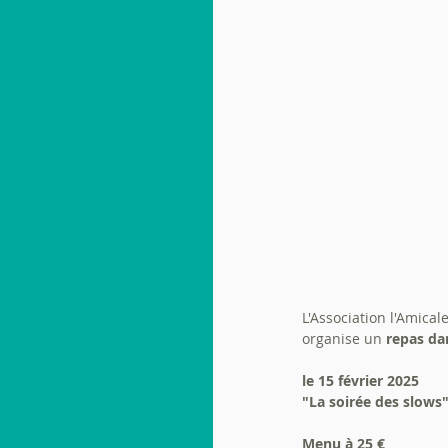
L'Association l'Amica
organise un 
repas da
le 15 février 2025
"La soirée des slows
Menu à 25 €