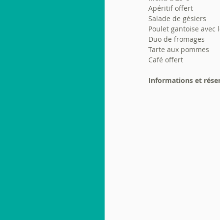
Apéritif offert
Salade de gésiers
Poulet gantoise avec
Duo de fromages
Tarte aux pommes 
Café offert
Informations et réser