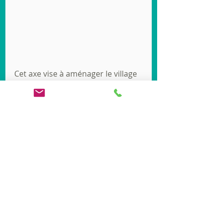
Cet axe vise à aménager le village 
pour favoriser les déplacements 
doux (piétons, vélos).
Les actions prévues sont :
•      La création de liaisons douces 
entre les lotissements et le centre-
bourg
•      La sécurisation des 
déplacements des différents 
usagers
•      La valorisation et le balisage 
des chemins de randonnée 