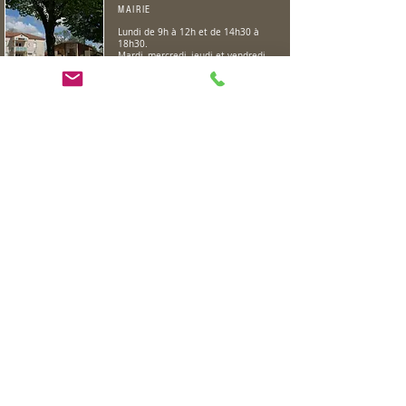
MAIRIE
Lundi de 9h à 12h et de 14h30 à
18h30.
Mardi, mercredi, jeudi et vendredi
de 9h à 12h.
05 65 36 51 27
BIBLIOTHEQUE
Mardi de 09h à 11h
Mercredi de 16h à 18h
05 65 30 67 31
AGENCE POSTALE COMMUNALE
Lundi, mardi, mercredi, jeudi,
vendredi
de 9h à 12h
05 65 36 51 00
Mentions légales
2017 - Tous droits réservés © Mairie de Mauroux
Site créé par
luciledurozier@gmail.com